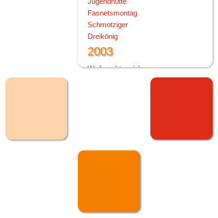
Jugendhütte
Fasnetsmontag
Schmotziger
Dreikönig
2003
Weihnachtsspielen
Jahresabschluss
Vorspiel im VvPH
Vorspielabend
Herbstfest
Bohrhausfest
Konzert in Lauffen
2001
Schmotziger
Dreikönig
2000
Rüti