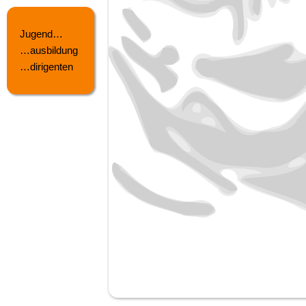
Jugend…
…ausbildung
…dirigenten