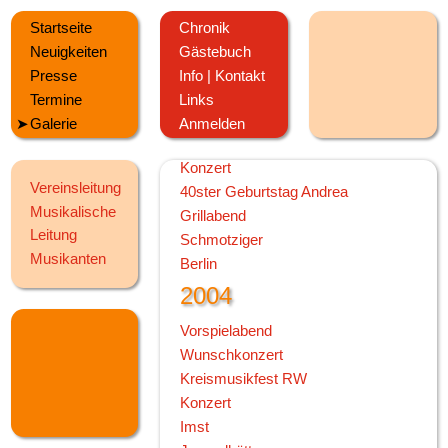
Landesmusikfest VS
Startseite
Chronik
Schmotziger
Neuigkeiten
Gästebuch
Wunschkonzert
Presse
Info | Kontakt
2005
Termine
Links
Herbstfest
Galerie
Anmelden
Stadtfest
Konzert
Vereinsleitung
40ster Geburtstag Andrea
Musikalische
Grillabend
Leitung
Schmotziger
Musikanten
Berlin
2004
Vorspielabend
Wunschkonzert
Kreismusikfest RW
Konzert
Imst