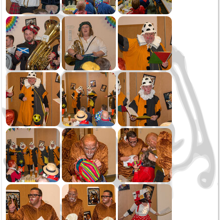
Oktoberfest
Sommerserenade
Jahreskonzert
Schmotziger Donnerstag
2022
Weihnachtsspielen
Kirbe MV Hausen
Oktoberfest Sonntag
Oktoberfest Samstag
Saukirbe Göllsdorf
Stadtfest Rottweil
Jahreskonzert
Generalversammlung
Fasnetssonntag
2021
Weihnachtsspielen