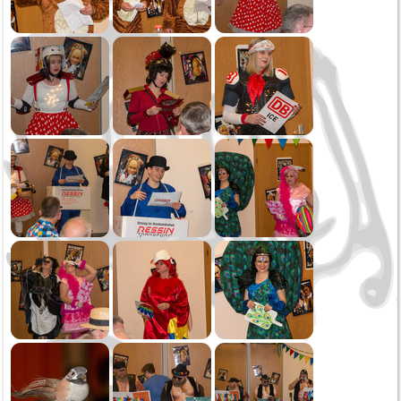
Oktoberfest
Generalversammlung
Öffentliche Musikprobe
Erste Probe
2020
Narrensprung
Kinderball
Schmotziger
Generalversammlung
2019
Weihnachtsspielen
Kirchenkonzert
Oktoberfest Sonntag
Oktoberfest Samstag
Öffentliche Musikprobe