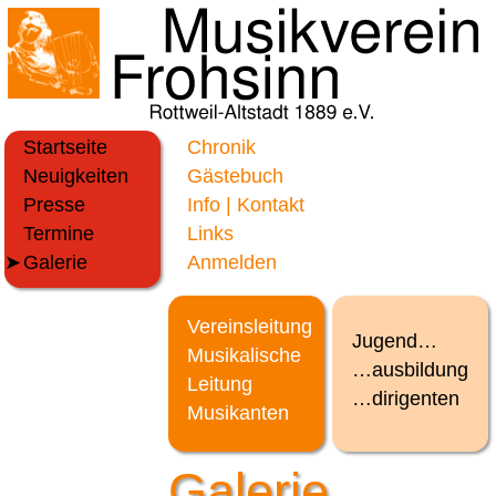
Startseite
Chronik
Neuigkeiten
Gästebuch
Presse
Info | Kontakt
Termine
Links
Galerie
Anmelden
Vereinsleitung
Jugend…
Musikalische
…ausbildung
Leitung
…dirigenten
Musikanten
Galerie