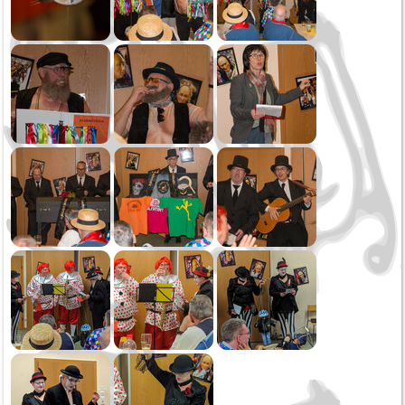
Abschluss mit Flourn
Verbandsmusikfest Frittlingen
Jubiläumskonzert
Generalversammlung
Schmotziger
Hüttenwochenende
Dreikönig
2018
Weihnachtsspielen
Oktoberfest Sonntag
Oktoberfest Samstag
Saukirbe Göllsdorf
Öffentliche Musikprobe
Gartenfest MV Zimmern
Frühjahrskonzert
Generalversammlung
Fasnet