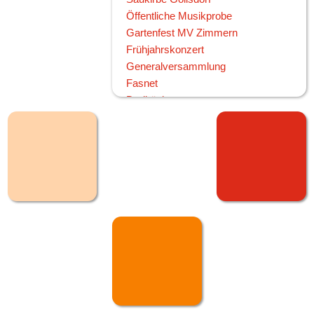
Öffentliche Musikprobe
Gartenfest MV Zimmern
Frühjahrskonzert
Generalversammlung
Fasnet
Dreikönig
2017
Weihnachtsspielen
Achtung Aufnahme!
Oktoberfest Sonntag
Oktoberfest Samstag
Ausflug und Konzert Stollhofen
Fasnet
Narradag
Fasnetsuniform
2016
Letzte Probe vor den Sommerferien