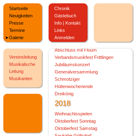
2019
Startseite
Chronik
Weihnachtsspielen
Neuigkeiten
Gästebuch
Kirchenkonzert
Presse
Info | Kontakt
Oktoberfest Sonntag
Termine
Links
Oktoberfest Samstag
Galerie
Anmelden
Öffentliche Musikprobe
Abschluss mit Flourn
Vereinsleitung
Verbandsmusikfest Frittlingen
Musikalische
Jubiläumskonzert
Leitung
Generalversammlung
Musikanten
Schmotziger
Hüttenwochenende
Dreikönig
2018
Weihnachtsspielen
Oktoberfest Sonntag
Oktoberfest Samstag
Saukirbe Göllsdorf