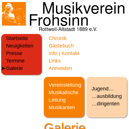
Startseite
Chronik
Neuigkeiten
Gästebuch
Presse
Info | Kontakt
Termine
Links
Galerie
Anmelden
Vereinsleitung
Jugend…
Musikalische
…ausbildung
Leitung
…dirigenten
Musikanten
Galerie