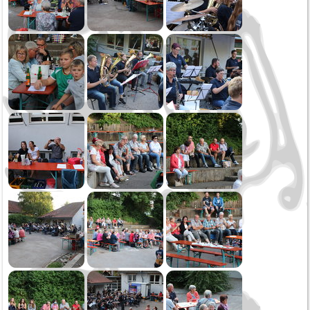
Abschluss mit Flourn
Verbandsmusikfest Frittlingen
Jubiläumskonzert
Generalversammlung
Schmotziger
Hüttenwochenende
Dreikönig
2018
Weihnachtsspielen
Oktoberfest Sonntag
Oktoberfest Samstag
Saukirbe Göllsdorf
Öffentliche Musikprobe
Gartenfest MV Zimmern
Frühjahrskonzert
Generalversammlung
Fasnet