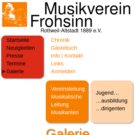
Startseite
Chronik
Neuigkeiten
Gästebuch
Presse
Info | Kontakt
Termine
Links
Galerie
Anmelden
Vereinsleitung
Jugend…
Musikalische
…ausbildung
Leitung
…dirigenten
Musikanten
Galerie