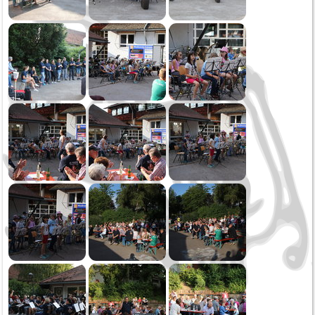
Oktoberfest
Sommerserenade
Jahreskonzert
Schmotziger Donnerstag
2022
Weihnachtsspielen
Kirbe MV Hausen
Oktoberfest Sonntag
Oktoberfest Samstag
Saukirbe Göllsdorf
Stadtfest Rottweil
Jahreskonzert
Generalversammlung
Fasnetssonntag
2021
Weihnachtsspielen