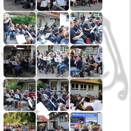
Oktoberfest
Generalversammlung
Öffentliche Musikprobe
Erste Probe
2020
Narrensprung
Kinderball
Schmotziger
Generalversammlung
2019
Weihnachtsspielen
Kirchenkonzert
Oktoberfest Sonntag
Oktoberfest Samstag
Öffentliche Musikprobe