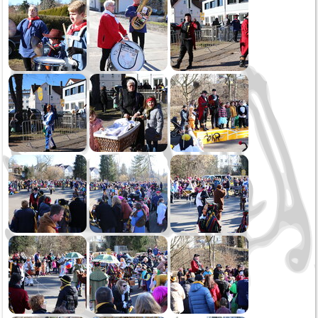
Oktoberfest
Sommerserenade
Jahreskonzert
Schmotziger Donnerstag
2022
Weihnachtsspielen
Kirbe MV Hausen
Oktoberfest Sonntag
Oktoberfest Samstag
Saukirbe Göllsdorf
Stadtfest Rottweil
Jahreskonzert
Generalversammlung
Fasnetssonntag
2021
Weihnachtsspielen