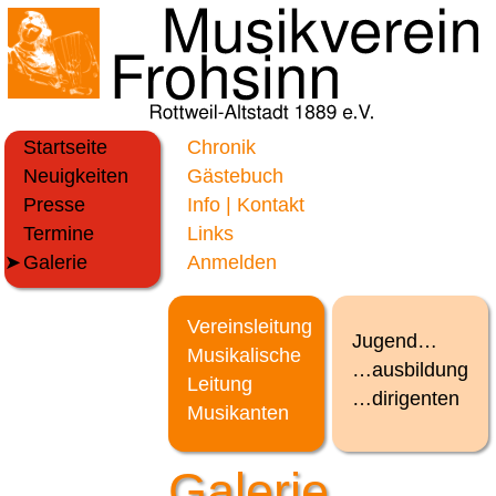
Startseite
Chronik
Neuigkeiten
Gästebuch
Presse
Info | Kontakt
Termine
Links
Galerie
Anmelden
Vereinsleitung
Jugend…
Musikalische
…ausbildung
Leitung
…dirigenten
Musikanten
Galerie