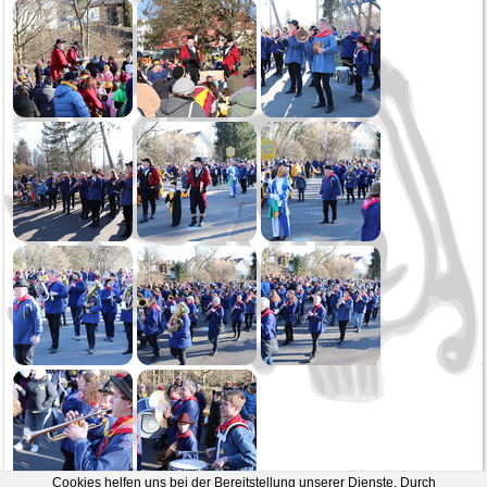
Oktoberfest
Generalversammlung
Öffentliche Musikprobe
Erste Probe
2020
Narrensprung
Kinderball
Schmotziger
Generalversammlung
2019
Weihnachtsspielen
Kirchenkonzert
Oktoberfest Sonntag
Oktoberfest Samstag
Öffentliche Musikprobe
Cookies helfen uns bei der Bereitstellung unserer Dienste. Durch