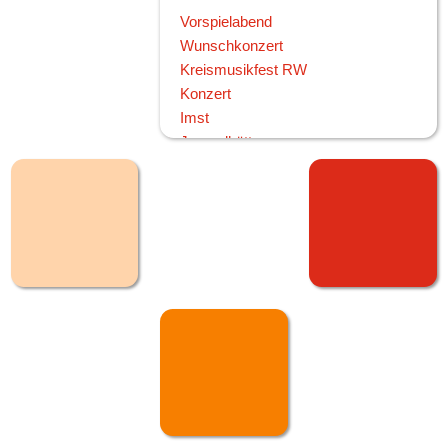
Vorspielabend
Wunschkonzert
Kreismusikfest RW
Konzert
Imst
Jugendhütte
Fasnetsmontag
Schmotziger
Dreikönig
2003
Weihnachtsspielen
Jahresabschluss
Vorspiel im VvPH
Vorspielabend
Herbstfest
Bohrhausfest
Konzert in Lauffen