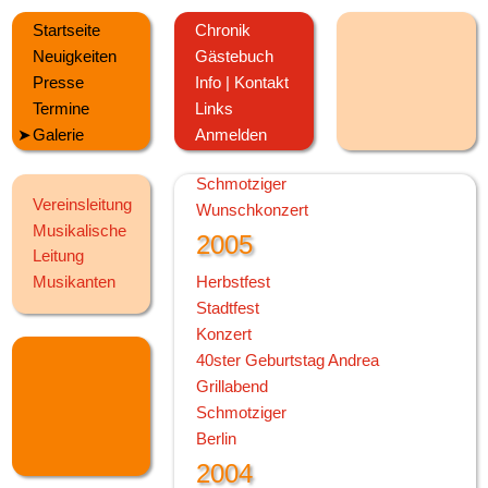
75 Jahre MV Deisslingen
Startseite
Chronik
Bundesmusikfest Würzburg
Neuigkeiten
Gästebuch
Konzert
Presse
Info | Kontakt
2006
Termine
Links
Herbstfest
Galerie
Anmelden
Landesmusikfest VS
Schmotziger
Vereinsleitung
Wunschkonzert
Musikalische
2005
Leitung
Musikanten
Herbstfest
Stadtfest
Konzert
40ster Geburtstag Andrea
Grillabend
Schmotziger
Berlin
2004