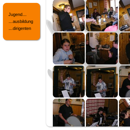
Jugend…
…ausbildung
…dirigenten