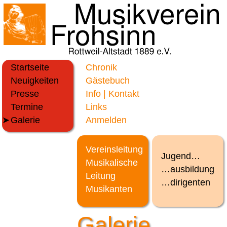
Startseite
Chronik
Neuigkeiten
Gästebuch
Presse
Info | Kontakt
Termine
Links
Galerie
Anmelden
Vereinsleitung
Jugend…
Musikalische
…ausbildung
Leitung
…dirigenten
Musikanten
Galerie