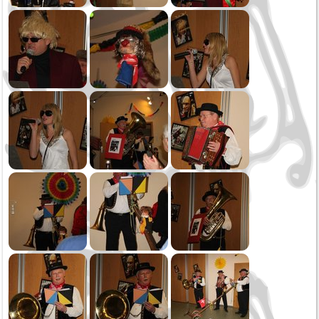
Dreikönig
2017
Weihnachtsspielen
Achtung Aufnahme!
Oktoberfest Sonntag
Oktoberfest Samstag
Ausflug und Konzert Stollhofen
Fasnet
Narradag
Fasnetsuniform
2016
Letzte Probe vor den Sommerferien
Konzertreise nach Imst
Jugendkapelle
Frühjahrskonzert
Probenwochenende