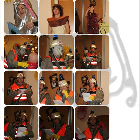
Oktoberfest
Generalversammlung
Öffentliche Musikprobe
Erste Probe
2020
Narrensprung
Kinderball
Schmotziger
Generalversammlung
2019
Weihnachtsspielen
Kirchenkonzert
Oktoberfest Sonntag
Oktoberfest Samstag
Öffentliche Musikprobe