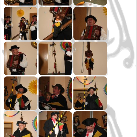
Generalversammlung
2015
Volksfest Rottweil
Frühjahrskonzert
Probenwochenende
Generalversammlung
Dreikönig / Fasnet
2014
Weihnachtsspielen
Oktoberfest
Schlachtfest Bühlingen
90-jähriges Jubiläum MV Göllsdorf
Tag der Blasmusik
Jubiläumskonzert
Neue Uniform / Konzert