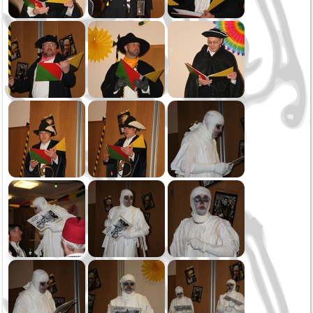
Fasnet
Schmotziger
2013
Oktoberfest
Frühlingskonzert
Generalversammlung
2012
Kirbefest Hausen
Oktoberfest
Kanufahren
100 Jahre MV Horgen
Jahreskonzert
2011
Konzert in Riedböhringen
Einweihung Innenstadt RW