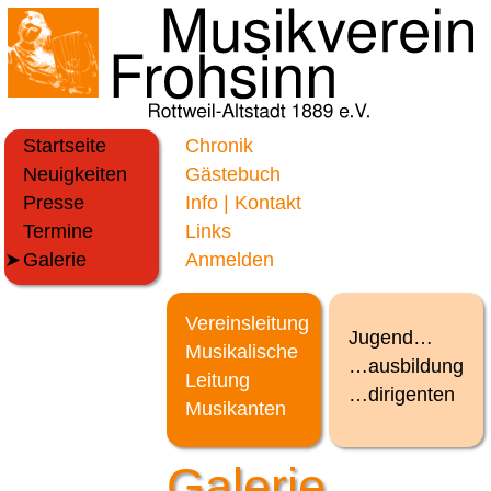
Startseite
Chronik
Neuigkeiten
Gästebuch
Presse
Info | Kontakt
Termine
Links
Galerie
Anmelden
Vereinsleitung
Jugend…
Musikalische
…ausbildung
Leitung
…dirigenten
Musikanten
Galerie