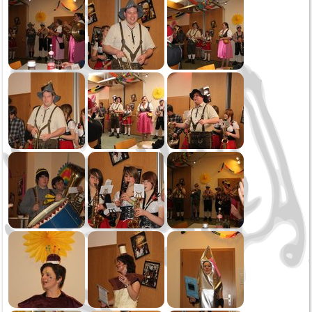
Oktoberfest
Sommerserenade
Jahreskonzert
Schmotziger Donnerstag
2022
Weihnachtsspielen
Kirbe MV Hausen
Oktoberfest Sonntag
Oktoberfest Samstag
Saukirbe Göllsdorf
Stadtfest Rottweil
Jahreskonzert
Generalversammlung
Fasnetssonntag
2021
Weihnachtsspielen