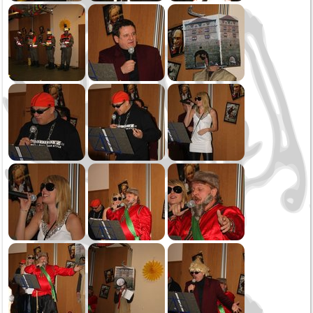
Abschluss mit Flourn
Verbandsmusikfest Frittlingen
Jubiläumskonzert
Generalversammlung
Schmotziger
Hüttenwochenende
Dreikönig
2018
Weihnachtsspielen
Oktoberfest Sonntag
Oktoberfest Samstag
Saukirbe Göllsdorf
Öffentliche Musikprobe
Gartenfest MV Zimmern
Frühjahrskonzert
Generalversammlung
Fasnet