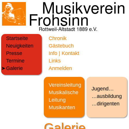
Startseite
Chronik
Neuigkeiten
Gästebuch
Presse
Info | Kontakt
Termine
Links
Galerie
Anmelden
Vereinsleitung
Jugend…
Musikalische
…ausbildung
Leitung
…dirigenten
Musikanten
Galerie