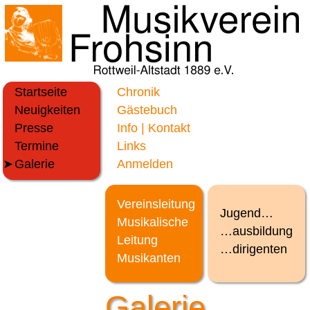
Startseite
Chronik
Neuigkeiten
Gästebuch
Presse
Info | Kontakt
Termine
Links
Galerie
Anmelden
Vereinsleitung
Jugend…
Musikalische
…ausbildung
Leitung
…dirigenten
Musikanten
Galerie