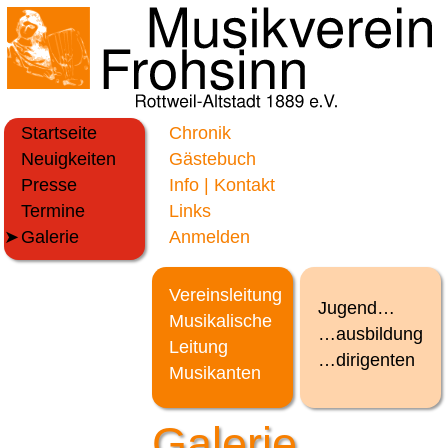
Startseite
Chronik
Neuigkeiten
Gästebuch
Presse
Info | Kontakt
Termine
Links
Galerie
Anmelden
Vereinsleitung
Jugend…
Musikalische
…ausbildung
Leitung
…dirigenten
Musikanten
Galerie