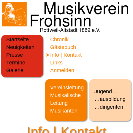
Startseite
Chronik
Neuigkeiten
Gästebuch
Presse
Info | Kontakt
Termine
Links
Galerie
Anmelden
Vereinsleitung
Jugend…
Musikalische
…ausbildung
Leitung
…dirigenten
Musikanten
Info | Kontakt