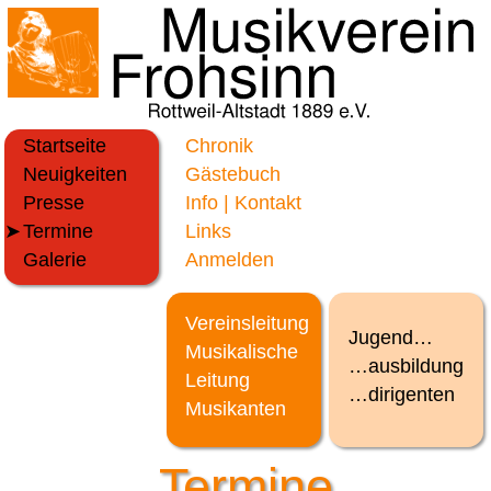
Startseite
Chronik
Neuigkeiten
Gästebuch
Presse
Info | Kontakt
Termine
Links
Galerie
Anmelden
Vereinsleitung
Jugend…
Musikalische
…ausbildung
Leitung
…dirigenten
Musikanten
Termine